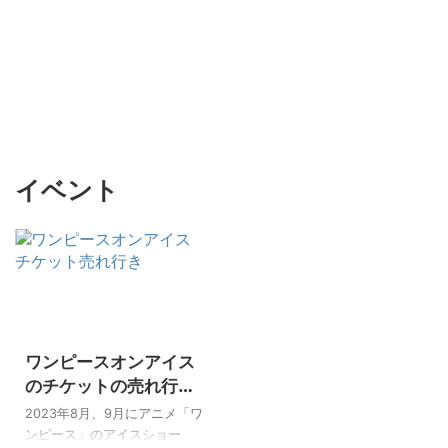
イベント
2024/5/19
ワンピースオンアイス
のチケットの売れ行き
が悪い理由！大阪公演
2023年8月、9月にアニメ「ワ
はないの？
ンピース」のアイスショー