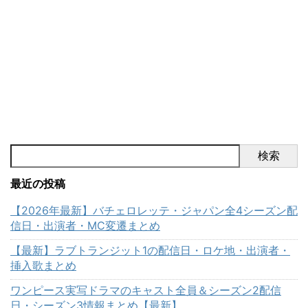
『ワンピース・オン・アイ
ス』が開催されます！ 出演者
は現役のスケーターから、プ
ロのスケーターまで、フィギ
ュアスケートファンにはたま
らないキャストになっていま
すよ♪ これだけ豪華ならチケッ
トも全ての日程完売では！？
と思ったのですが… 予想とは
ちょっと違ったような。。。
その理由についてまとめてい
検索
きます！ ワンピースオンアイ
スのチケットの売れ行きが悪
最近の投稿
い？ ❄️✨本日解禁✨❄ ...
【2026年最新】バチェロレッテ・ジャパン全4シーズン配
信日・出演者・MC変遷まとめ
【最新】ラブトランジット1の配信日・ロケ地・出演者・
挿入歌まとめ
ワンピース実写ドラマのキャスト全員＆シーズン2配信
日・シーズン3情報まとめ【最新】