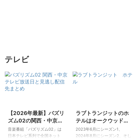
テレビ
2026/5/22
2025/10/28
【2026年最新】バズリ
ラブトランジットのホ
ズム02の関西・中京テ
テルはオークウッドス
レビの放送日と見逃し
イーツ横浜！料金どの
音楽番組「バズリズム02」は
2023年6月にシーズン1、
配信先まとめ
くらい？
日本テレビ系列で全国ネット
2024年8月にシーズン2、そし