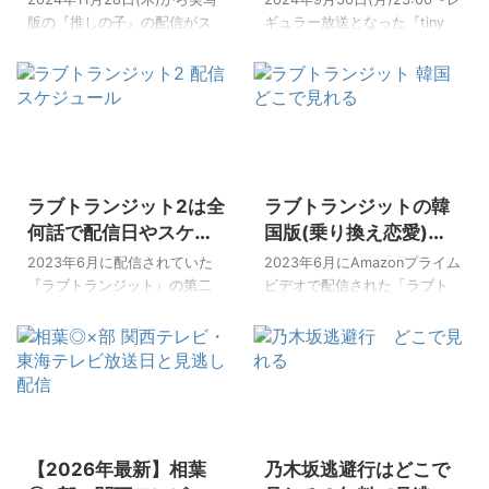
期、冬・春など集中放送） 再
ことが判明！？ 今回は
ジュールは？
情報！NHKプラスで見
版の『推しの子』の配信がス
ギュラー放送となった『tiny
放送：NHK総合・Eテレで随時
[box06 title="この記事でわか
タートしました！ 漫画やアニ
れる？
desk concerts JAPAN』。 こ
実施 見逃し配信：NHKプラス
ること"]あっちこっちAぇ!の放
メで大人気の作品の実写版と
の番組は、2008年からアメリ
（放送後1週間無料） 主演：内
送地域は？ あっちこっちAぇ!
いうことで、「実写化して大
カの公共放送NPRが展開し、
村光良 LIFE! シーズン構成と
が関東と愛知は見られないっ
丈夫なのか？」と不安な声や
世界中で人気を博した音楽コ
NHKプラス配信 L ...
...
キャストのイメージの違いな
ンテンツ「tiny desk
どで色々な意見があるようで
concerts」の日本版です。 こ
2024/8/20
2026/5/22
すが、やはり人気の作品とい
の番組では、アーティストが
ラブトランジット2は全
ラブトランジットの韓
うことで期待もありますよ
小さな机と楽器だけを使っ
ね！ さらに12月20日には映画
て、いつもとは異なる、とっ
何話で配信日やスケジ
国版(乗り換え恋愛)は
も公開されるということで、
てもカジュアルな空間でのラ
ュールは？韓国版・乗
どこで見れる？日本版
2023年6月に配信されていた
2023年6月にAmazonプライム
ドラマの続きが映画で見れる
イブパフォーマンスを楽しむ
り換え恋愛の視聴方法
との違いは？
『ラブトランジット』の第二
ビデオで配信された「ラブト
ことになっています。 ですの
ことができます。 日本でも不
も
弾がAmazonプライムビデオで
ランジット」。 10人の男女の
で、どちらも見逃し厳禁です
定期で放送されていたこの番
2024年8月22日から配信スタ
恋愛リアリティ番組ですが、
よー！ 今回は [box06
組には、藤井風さんやyamaさ
ートです！ この番組は、10人
この10人の男女は5組の元カッ
title="この記事でわかること"]
んなどが出演していました。
の男女の恋愛リアリティ番組
プル。 元恋人の前で新しい恋
推しの子(実写)は全何話あるの
今 ...
ですが、この10人の男女は5組
愛をするのか？元恋人と復縁
か？ ...
の元カップル。 一度離れた恋
するのか？ 未知数の恋の行方
2026/5/22
2026/5/22
人たちが再会し、約1か月の共
を楽しむ新感覚恋愛リアリテ
【2026年最新】相葉
乃木坂逃避行はどこで
同生活を通して、過去の恋と
ィ番組として話題になりまし