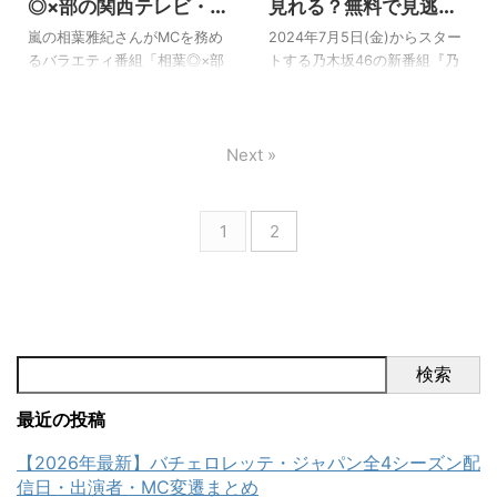
新たな出会いの間で揺れ動く
た！ そんなラブトランジット
◎×部の関西テレビ・東
見れる？無料で見逃し
姿に迫ります。 シーズン1の直
は、実は韓国の『乗り換え恋
海テレビの放送日と見
配信を見る方法！配信
嵐の相葉雅紀さんがMCを務め
2024年7月5日(金)からスター
後から「シーズン2はいつ？」
愛』という番組のリメイクな
逃し配信先まとめ
スケジュールやペア
るバラエティ番組「相葉◎×部
トする乃木坂46の新番組『乃
と期待の声があったので、待
のです☆ ラブトランジットを
（あいばまるばつぶ）」。フ
は？
木坂、逃避行。』。 この番組
ちに待った配信ですね！
見て、「韓国版も見てみた
ジテレビ系列で放送されてい
は、多忙な日々を送る乃木坂
[box06 title="この記事でわか
い！」と思った方へ… [box06
ますが、地域によっては放送
46のメンバーの中から旅人と
ること"]ラブトランジット2は
title="この記事でわかること"]
Next »
日時が異なります。 「関西や
なる二人が決定。 この二人は
全何話あるのか？ ...
乗り換え恋愛(ラブトラ ...
東海地方ではいつ放送されて
何らかの関係性があり、
いる？」「見逃し配信はどこ
「今、どうしても行きたい場
で見られる？」と気になって
所」の1泊2日の計画を立て旅
1
2
いる方も多いはず。 2026年5
をするドキュメントバラエテ
月時点の最新情報で、関西テ
ィです。 どのメンバーがペア
レビ・東海テレビでの放送日
となり、どこに行くのか？ メ
時、見逃し配信先（TVer・
ンバーのプライベートも垣間
FOD）をまとめました。 📺 相
見えたり、新たな関係性を知
葉◎×部の放送・配信まとめ 本
れたりと、とっても楽しみな
検索
放送（フジテレビ）：土曜
番組です^^ [box06 title="この
16:00〜16:30（2024年4月〜
記事でわかること"]乃木坂逃避
最近の投稿
現在） 関西テレビ：遅れネッ
行はどこで見れるのか？ 乃 ...
ト ...
【2026年最新】バチェロレッテ・ジャパン全4シーズン配
信日・出演者・MC変遷まとめ