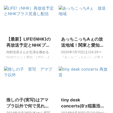
放送されている人気番組です
て2025年10月にシーズン3が
が、地域によっては本放送か
始まった『ラブトランジッ
ら数日遅れて放送される地域
ト』。 5組の元カップル男女
があります。 「うちの地域は
10人の新感覚恋愛リアリティ
いつ放送される？」「見逃し
番組です！ 1ヶ月のホカンス生
たらどこで見られる？」――
活の中で、元カップルは復縁
2026/5/22
2025/1/10
そんな疑問にまとめてお答え
するのか？それとも新しい相
【最新】LIFE!(NHK)の
あっちこっちAぇの放
します。 2026年5月時点の最
手と恋を始めるのか？ 今回は
新情報で、関西・中京エリア
番組の中で出てくるホテルを
再放送予定とNHKプラ
送地域！関東と愛知は
の放送日時、見逃し配信先
始め、ロケ地について調べて
ス見逃し配信まとめ
いつから？見逃し配信
内村光良さんが主演を務める
2025年1月11日(土)24:25〜
（TVer・Lemino・Hulu）、
みました^^ [box06 title="この
(TVer)の無料配信期間
NHKのコント番組「LIFE!～人
『あっちこっちAぇ!』が再ス
2026年4月から新たに参加し
記事でわかること"]ラブトラン
生に捧げるコント~」。毎年
は？
タートします！ この番組は、
た進行役・浦野モモさんの情
ジットのホテルはどこ？ ラブ
「冬」「春」「夏」などの集
2024年5月から9月まで放送し
報まで一気にご紹介します。
トランジットのホテルの宿泊
中放送シリーズが展開されて
ていた関西出身の5人組グルー
📺 バズリズム02の放送・配信
料金とは！？ ラブトランジッ
います。 「LIFE冬2の再放送は
プ「Aぇ! group」の冠番組で
まとめ 本放送（日本テレビ
トで訪れたその他の ...
いつ？」「見逃し配信（NHK
す！ 日本全国を旅しながら、
系）：毎週金 ...
プラス）はいつまで見られ
地元の人々と交流し触れ合う
2026/5/22
2026/5/22
る？」と気になる方のため
旅番組☆ ファンにとっては見
推しの子(実写)はアマ
tiny desk
に、最新情報をまとめまし
逃せない番組となりそうです
た。 📺 LIFE!の再放送・配信ま
ね^^ しかし！地域によってあ
プラ以外で何で見れ
concerts(B'z稲葉浩志)
とめ 本放送：NHK総合（不定
っちこっちAぇ! が見られない
る？全何話で配信スケ
の再放送と見逃し配信
2024年11月28日(木)から実写
2024年9月30日(月)23:00〜レ