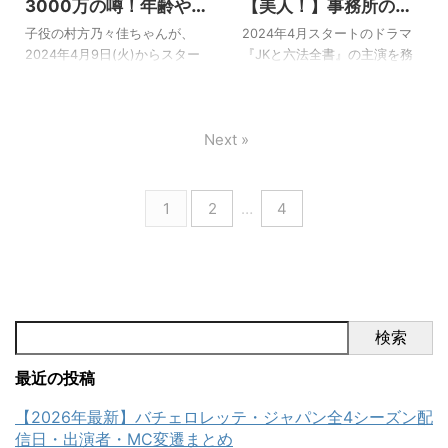
たのは、実写化のキャストの
直いましたが、演じている俳
3000万の噂！年齢や
【美人！】事務所の田
中でも、ルビーの幼少期を演
優は売れっ子ばっかりですよ
身長は？(2024現在)
辺エージェンシーは芸
子役の村方乃々佳ちゃんが、
2024年4月スタートのドラマ
じている子役さん。 成長した
ね！？ 今回は、その中でも、
【くるりの美緒役の子
能界のドン？
2024年4月9日(火)からスター
『JKと六法全書』の主演を務
ルビーは齊藤なぎささんが演
ルビーの前世である天童寺さ
役】
トしているTBSのドラマ『くる
めるのが『幸澤沙良』さんで
じていますが、幼少期のルビ
りなを演じている子役に注目
り〜誰が私と恋をした？〜』
す！ 2022年にオーディション
ーもとってもかわいいんんで
してみました！ [box06
に出演しています^^ このドラ
番組でグランプリを獲得して
す♪ 今回はそのルビーの幼少期
title="この記事でわかること"]
Next »
マは、めるること生見愛瑠さ
以来、ドラマで活躍中。 今回
を演じている子役に注目して
推しの子(実写)天童寺さりな
んがゴールデンタイムのドラ
は、そんなフレッシュな女優
みました！ [bo ...
...
マで初単独主演の作品で、瀬
さんについての気になること
戸康史さん演じる公太郎が働
をまとめてみました！ [box06
1
2
…
4
くフラワーショップの常連
title="この記事でわかること"]
客・豊田美緒ちゃんを演じて
幸澤沙良の母親の美人画像と
いるのが村方乃々佳ちゃんな
は？ 幸澤沙良の事務所の田辺
んです♪ 「どこかで見たことあ
エージェンシーは芸能界のド
るな〜」と思った方も多いの
ン？ 幸澤沙良はマラソンが得
ではないでしょうか☆ とって
意？ 幸澤沙良のドラマCMの出
検索
もしっかりセリフも話してい
演歴 幸澤沙良が似てる芸能人
て、作品の中で癒しのポイン
[/box06] 以上のことを盛りだ
最近の投稿
トにもなっていますよね☆
くさんでまと ...
[box06 titl ...
【2026年最新】バチェロレッテ・ジャパン全4シーズン配
信日・出演者・MC変遷まとめ