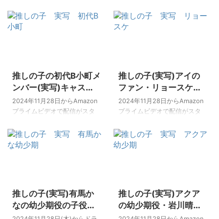
「どうする家康」への出演、
レイ…
マティア）』さん。 ズッチさ
TBSドラマ「Eye Love You」
んについて、国籍や本名、そ
で韓国語を披露するなど、注
して整形のウワサ…さまざまな
目を集めている女優『鳴海
情報が飛び交っていますね。
唯』さん。 鳴海さんがどんな
メイクアーティストとしての
方なのか？を気になって調べ
彼の技術は、整形なしでも自
2024/11/27
2024/11/27
ていると、やはり彼氏はいる
然な美しさを引き立て、すっ
推しの子の初代B小町メ
推しの子(実写)アイの
のか？結婚しているのか？と
ぴんの彼もとても魅力的なん
いった恋愛事情が気になる方
です^^ [box06 title="この記事
ンバー(実写)キャス
ファン・リョースケ役
が多いですね！ 中でもMrs.
でわかること"]Zutti Mattia(ズ
ト！年齢や経歴にてれ
の杢代和人はなにわ男
2024年11月28日からAmazon
2024年11月28日からAmazon
GREEN APPLEの大森元貴さん
ッチマティア)の国籍と本名
び戦士やおはガール
子？最高の教師で何
プライムビデオで配信がスタ
プライムビデオで配信がスタ
との関係が浮上していて話題
は？ Zutti Mattia(ズッチマテ
ートし、12月20日には映画公
役？
ートし、12月20日には映画公
を集めています。 そこで今回
ィア)の鼻の整形の噂は本当な
開がされる実写版『推しの
開がされる実写版『推しの
は… [box06 title="この記事で
のか？ Zutti Mattia(ズ ...
子』。 予告を見ている限り、
子』。 原作漫画、アニメとと
わかること"]鳴海唯が大森元貴
アニメをできる限り再現して
っても人気の作品なので、実
と結婚の噂はな ...
いる印象は受けたので地味に
写版が始まるにあたっては特
楽しみにしていました！ 実写
にキャストの不安要素はあり
2024/11/27
2024/11/27
化に関しては賛否両論ありま
ましたが、実際に始まってみ
推しの子(実写)有馬か
推しの子(実写)アクア
すが、好きな俳優さんも出て
るとだんだんと見慣れてくる
いるので楽しみたいと思って
ものですね（笑） 正直、イメ
なの幼少期役の子役・
の幼少期役・岩川晴っ
います^^ 今回は、初代B小町メ
ージと違う…というキャストも
永瀬ゆずなの年齢や経
てハーフ？ジャニーズ
2024年11月28日(木)からドラ
2024年11月28日からAmazon