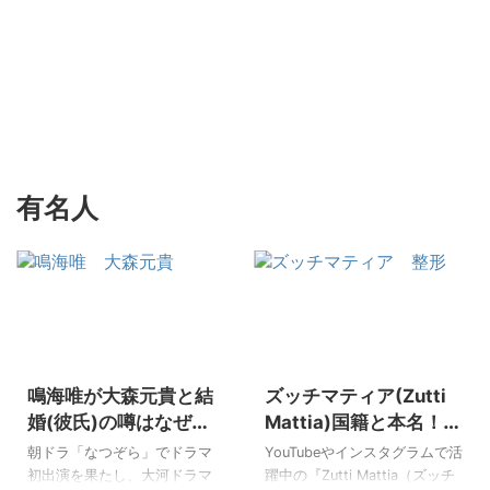
有名人
2024/12/19
2026/5/22
鳴海唯が大森元貴と結
ズッチマティア(Zutti
婚(彼氏)の噂はなぜ出
Mattia)国籍と本名！整
た？インスタの匂わせ
形前画像はある？鼻は
朝ドラ「なつぞら」でドラマ
YouTubeやインスタグラムで活
や濱田英明って誰？
メイクですっぴんがキ
初出演を果たし、大河ドラマ
躍中の『Zutti Mattia（ズッチ