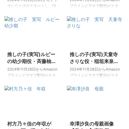
ンバーを演じている俳優に注
当然いましたが、中には始ま
歴！朝顔のつぐみ役？
っぽくて間宮祥太朗に
マシリーズがスタートし、12
プライムビデオで配信がスタ
目してみました！ [box06
る前からイメージ通り！と評
月には映画化される『推しの
似てる？
ートし、12月20日には映画公
title="この記事でわかること"]
判のいい俳優さんもいました
子』の実写！ 人気アニメとい
開がされる実写版『推しの
推しの子(実写)初代B小町メン
よ♪ 今回は、その中でも、アイ
うことで実写化には反対の声
子』。 人気アニメの実写版は
バー役を演じているのは誰？
の熱烈なファン・リョースケ
もありましたが、なんだかん
厳しい意見も多いですが、皆
メンバーカラーでキャ ...
を演じている俳優に注目して
だで楽しみではありますよね♪
さんの中で推しの子の世界観
みました！ [bo ...
キャストが発表されてから実
は実写化されていかがでしょ
2024/11/27
2024/11/27
際に予告などを見ていると、
うか？ メインの登場人物の一
推しの子(実写)ルビー
推しの子(実写)天童寺
だんだんしっくりしてきたよ
人であるアクアは櫻井海音さ
うな… 今回注目したキャスト
んが演じていますが、アイが
の幼少期役・斉藤柚奈
さりな役・稲垣来泉は
は、「10秒で泣ける天才子
出てくるシーンではアクアと
(クックルンのヨモギ)
何に出てた？三浦春馬
2024年11月28日からAmazon
2024年11月28日からAmazon
役」として芸歴＝年齢の役
ルビーは子供時代。 今回はそ
の年齢は？浜辺美波と
や佐野勇斗との共演作
プライムビデオで配信がスタ
プライムビデオで配信がスタ
者・有馬かなの幼少期を演じ
のアクアの幼少期を演じてい
共演のCM
ートし、12月20日には映画公
品
ートし、12月20日には映画公
る子役さんです！ 作品ではア
る子役に注目してみました！
開がされる実写版『推しの
開がされる実写版『推しの
クアやルビーの幼少期から描
[box06 title="この記事でわか
子』。 実写化のキャストに賛
子』。 人気アニメの実写版と
かれていて、その頃に出会っ
ること"]推しの子(実写)アクア
否両論あるとは思いますが、
いうことで、キャストが発表
ている有馬かなの登場シーン
の幼少期役を演じているの ...
予告を見ただけでも漫画やア
されたときから賛否両論はあ
もたくさんあるでしょう ...
ニメのシーンが再現されてい
りましたが、実際に始まって
2024/5/19
2026/5/22
て個人的にはとっても楽しみ
みていかがでしょうか♪ イメー
村方乃々佳の年収が
幸澤沙良の母親画像
にしていました！ 今回注目し
ジと違う…というキャストも正