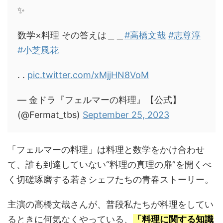
✨️
数学×料理 その答えは＿＿
#高橋文哉
#志尊淳
#小芝風花
. .
pic.twitter.com/xMjjHN8VoM
— 金ドラ『フェルマーの料理』【公式】
(@Fermat_tbs)
September 25, 2023
「フェルマーの料理」は料理と数学をかけ合わせ
て、誰も到達していない“料理の真理の扉”を開くべ
く切磋琢磨する若きシェフたちの青春ストーリー。
主演の高橋文哉さんが、普段私たちが料理をしてい
るときに何気なくやっている、
「料理に関する知識