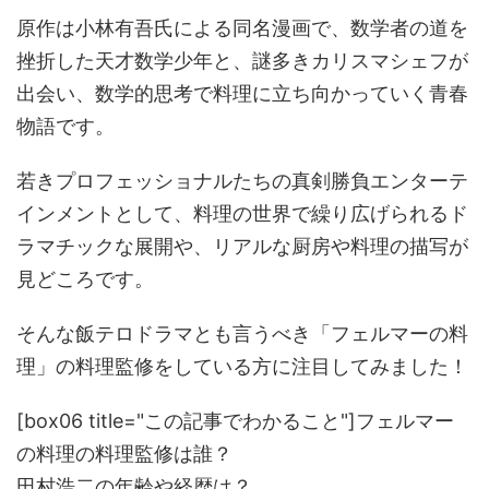
原作は小林有吾氏による同名漫画で、数学者の道を
挫折した天才数学少年と、謎多きカリスマシェフが
出会い、数学的思考で料理に立ち向かっていく青春
物語です。
若きプロフェッショナルたちの真剣勝負エンターテ
インメントとして、料理の世界で繰り広げられるド
ラマチックな展開や、リアルな厨房や料理の描写が
見どころです。
そんな飯テロドラマとも言うべき「フェルマーの料
理」の料理監修をしている方に注目してみました！
[box06 title="この記事でわかること"]フェルマー
の料理の料理監修は誰？
田村浩二の年齢や経歴は？